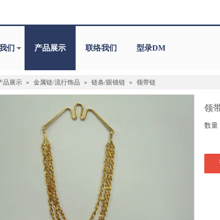
我们
产品展示
联络我们
型录DM
产品展示
»
金属链/流行饰品
»
链条/眼镜链
»
领带链
领
数量