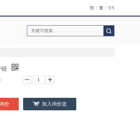
简
/
繁
/
EN
搜索
带链
：
询价
加入询价篮