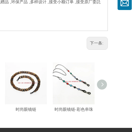
赠品 ,环保产品 ,多样设计 ,接受小额订单 ,接受原厂委託
下一条:
时尚眼镜链
时尚眼镜链-彩色串珠
时尚眼镜链-大