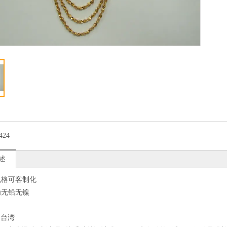
424
述
品规格可客制化
品为无铅无镍
：台湾