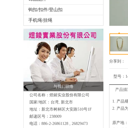
钩扣/扣件/登山扣
手机绳/挂绳
分享到：
型号：
1
与我们联络
产品描
公司名称：煜錂实业股份有限公司
1. 产
国家/地区：台湾, 新北市
2. 产
地址：
新北市树林区大安路510号
1F
邮递区号：238009
原产地
电话：886-2-26861128 , 26829473