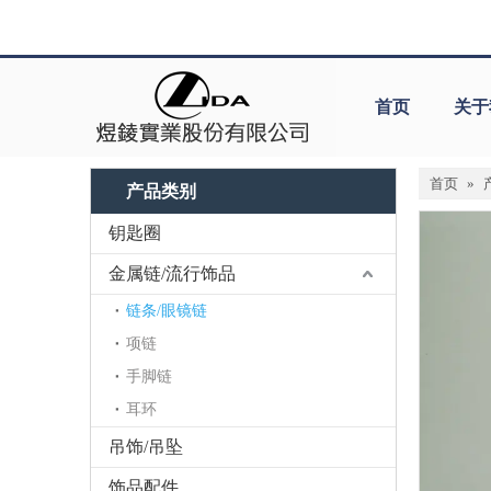
首页
关于
首页
»
产品类别
钥匙圈
金属链/流行饰品
链条/眼镜链
项链
手脚链
耳环
吊饰/吊坠
饰品配件