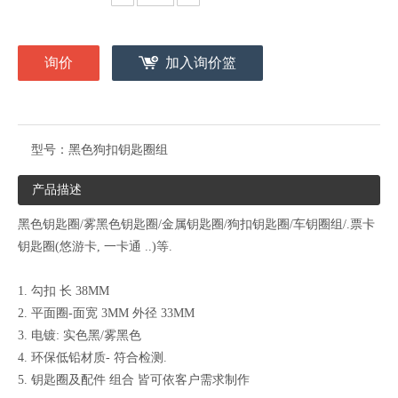
询价
加入询价篮
型号：
黑色狗扣钥匙圈组
产品描述
黑色钥匙圈/雾黑色钥匙圈/金属钥匙圈/狗扣钥匙圈/车钥圈组/.
票卡
钥匙圈(悠游卡, 一卡通
..)等.
1. 勾扣 长 38MM
2. 平面圈-面宽 3MM 外径 33MM
3. 电镀: 实色黑/雾黑色
4. 环保低铅材质- 符合检测.
5. 钥匙圈及配件 组合 皆可依客户需求制作